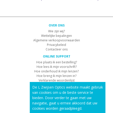
OVER ONS
Wie zijn wij?
Wettelijke bepalingen
Algemene verkoopvoorwaarden
Privacybeleid
Contacteer ons
ONLINE SUPPORT
Hoe plaats ik een bestelling?
Hoe lees ik mijn voorschrift?
Hoe onderhoud ik mijn lenzen?
Hoe breng ik mijn lenzen in?
Verklarende woordenlijst
De L Zwijsen Optics website maakt gebruik
KLANTENSERVICE
van cookies om u de beste service te
Informatie over de levering
bieden. Door verder te gaan met uw
Informatie over de betaling
Retourvoorwaarden
navigatie, gaat u ermee akkoord dat uw
cookies worden geraadpleegd.
ONZE PRODUCTEN